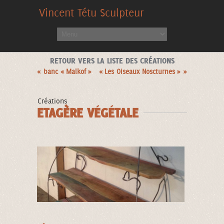
Vincent Tétu Sculpteur
RETOUR VERS LA LISTE DES CRÉATIONS
« banc « Malkof »
« Les Oiseaux Noscturnes » »
Créations
ETAGÈRE VÉGÉTALE