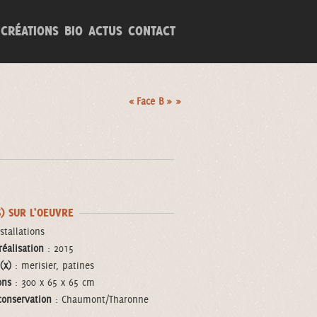
CRÉATIONS
BIO
ACTUS
CONTACT
« Face B » »
S) SUR L'OEUVRE
stallations
réalisation
: 2015
(x)
: merisier, patines
ons
: 300 x 65 x 65 cm
conservation
: Chaumont/Tharonne