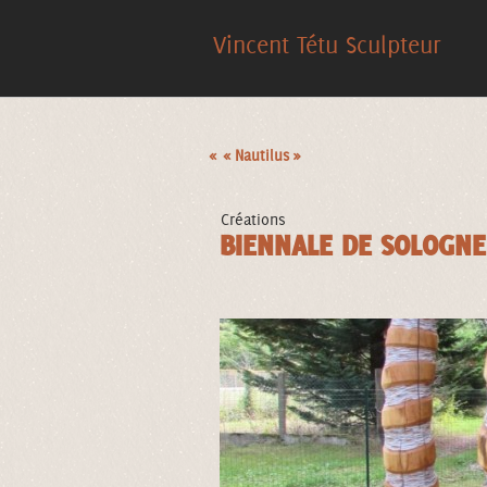
Vincent Tétu Sculpteur
« « Nautilus »
Créations
BIENNALE DE SOLOGNE