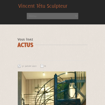
Vincent Tétu Sculpteur
Accueil
>
« Escalier Nautilus »
Vous lisez
ACTUS
31 janvier 2021
In