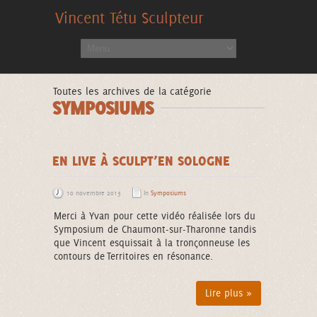
Vincent Tétu Sculpteur
Toutes les archives de la catégorie
SYMPOSIUMS
EN LIVE À SCULPT’EN SOLOGNE
10 novembre 2013
In
Symposiums
Merci à Yvan pour cette vidéo réalisée lors du
Symposium de Chaumont-sur-Tharonne tandis
que Vincent esquissait à la tronçonneuse les
contours de Territoires en résonance.
Lire plus »